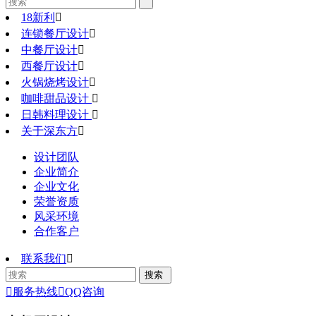
18新利

连锁餐厅设计

中餐厅设计

西餐厅设计

火锅烧烤设计

咖啡甜品设计

日韩料理设计

关于深东方

设计团队
企业简介
企业文化
荣誉资质
风采环境
合作客户
联系我们


服务热线

QQ咨询